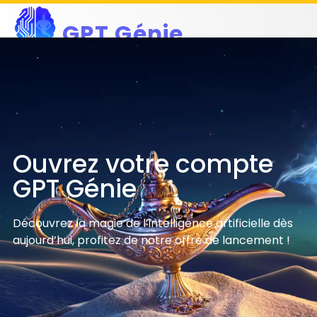
GPT Génie
L'INTELLIGENCE ARTIFICIELLE ACCESSIBLE À TOUS
Créer un compte
Ouvrez votre compte
GPT Génie
Découvrez la magie de l’intelligence artificielle dès
aujourd’hui, profitez de notre offre de lancement !